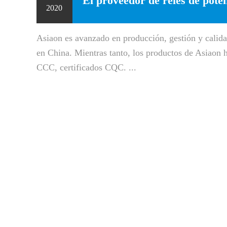
El proveedor de relés de pote
2020
Asiaon es avanzado en producción, gestión y calida
en China. Mientras tanto, los productos de Asiao
CCC, certificados CQC. ...