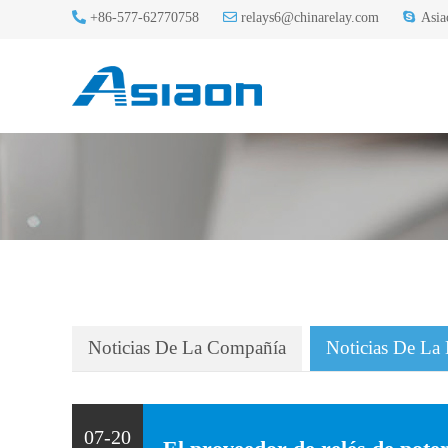
+86-577-62770758
relays6@chinarelay.com
Asia
Noticias De La Compañía
Noticias De La
07-20