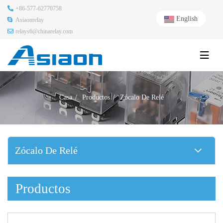
+86-577-62770758
English
Asiaonrelay
relays6@chinarelay.com
Casa
Productos
Zócalo De Relé
Zócalo De Relé
Productos