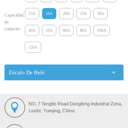
15A
16A
20A
25A
30A
Capacidad
de
contacto:
40A
50A
60A
80A
100A
120A
Zócalo De Relé
NO. 7 Tengfei Road Dongfeng Industrial Zona,
Liushi, Yueqing, China