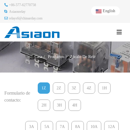
+86-577-62770758
English
Asiaonrelay
relays6@chinarelay.com
Casa
Productos
Zócalo De Relé
1Z
2Z
3Z
4Z
1H
Formulario de
contacto:
2H
3H
4H
3A
5A
7A
8A
10A
12A