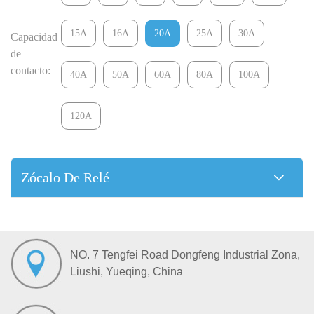
15A
16A
20A
25A
30A
Capacidad
de
contacto:
40A
50A
60A
80A
100A
120A
Zócalo De Relé
NO. 7 Tengfei Road Dongfeng Industrial Zona,
Liushi, Yueqing, China