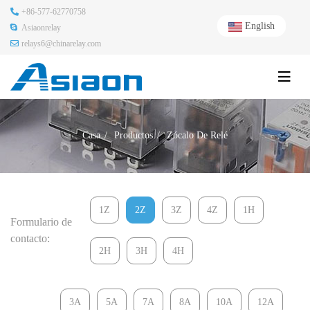
+86-577-62770758
English
Asiaonrelay
relays6@chinarelay.com
Casa
Productos
Zócalo De Relé
1Z
2Z
3Z
4Z
1H
Formulario de
contacto:
2H
3H
4H
3A
5A
7A
8A
10A
12A