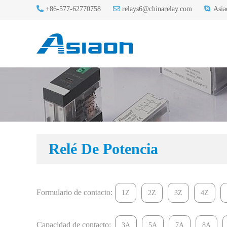
+86-577-62770758
relays6@chinarelay.com
Asia
Relé De Potencia
Formulario de contacto:
1Z
2Z
3Z
4Z
Capacidad de contacto:
3A
5A
7A
8A