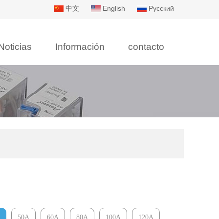
中文
English
Русский
Noticias
Información
contacto
50A
60A
80A
100A
120A