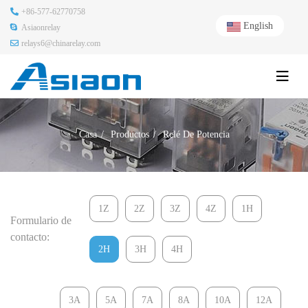
+86-577-62770758
English
Asiaonrelay
relays6@chinarelay.com
Casa
Productos
Relé De Potencia
1Z
2Z
3Z
4Z
1H
Formulario de
contacto:
2H
3H
4H
3A
5A
7A
8A
10A
12A