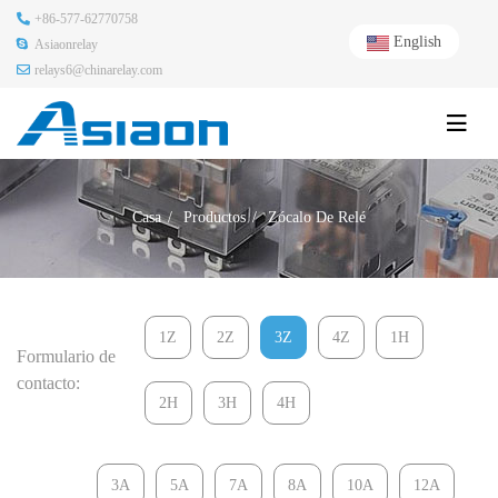
+86-577-62770758
English
Asiaonrelay
relays6@chinarelay.com
Casa
Productos
Zócalo De Relé
1Z
2Z
3Z
4Z
1H
Formulario de
contacto:
2H
3H
4H
3A
5A
7A
8A
10A
12A