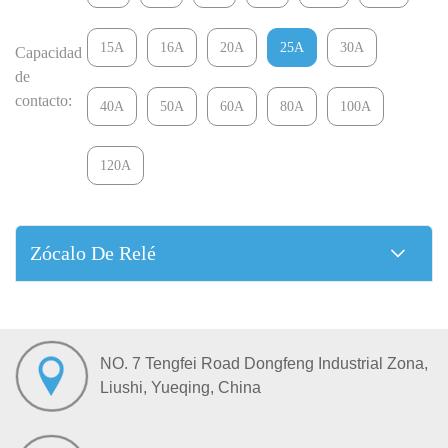
15A
16A
20A
25A
30A
Capacidad
de
contacto:
40A
50A
60A
80A
100A
120A
Zócalo De Relé
NO. 7 Tengfei Road Dongfeng Industrial Zona,
Liushi, Yueqing, China