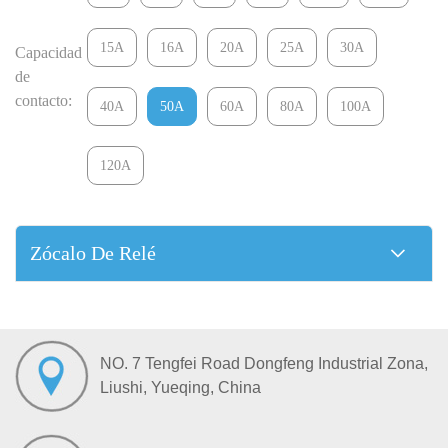
15A
16A
20A
25A
30A
Capacidad
de
contacto:
40A
50A
60A
80A
100A
120A
Zócalo De Relé
NO. 7 Tengfei Road Dongfeng Industrial Zona,
Liushi, Yueqing, China