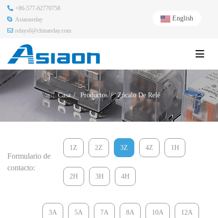
+86-577-62770758
English
Asiaonrelay
relays6@chinarelay.com
Casa
Productos
Zócalo De Relé
1Z
2Z
3Z
4Z
1H
Formulario de
contacto:
2H
3H
4H
3A
5A
7A
8A
10A
12A